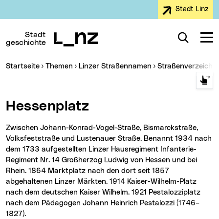
Stadt Linz
Zur Navigation
Zum Inhalt
Zur Suche
Stadt
Suche
Navig
geschichte
Sie sind hier:
Startseite
Themen
Linzer Straßennamen
Straßenverzeichn
Hessenplatz
Zwischen Johann-Konrad-Vogel-Straße, Bismarckstraße,
Volksfeststraße und Lustenauer Straße. Benannt 1934 nach
dem 1733 aufgestellten Linzer Hausregiment Infanterie-
Regiment Nr. 14 Großherzog Ludwig von Hessen und bei
Rhein. 1864 Marktplatz nach den dort seit 1857
abgehaltenen Linzer Märkten. 1914 Kaiser-Wilhelm-Platz
nach dem deutschen Kaiser Wilhelm. 1921 Pestalozziplatz
nach dem Pädagogen Johann Heinrich Pestalozzi (1746–
1827).