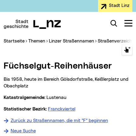
Stadt Linz
Zur Navigation
Zum Inhalt
Zur Suche
Stadt
Suche
Navig
geschichte
Sie sind hier:
Startseite
Themen
Linzer Straßennamen
Straßenverzeichn
Füchselgut-Reihenhäuser
Bis 1958, heute im Bereich Gölsdorfstraße, Keißlerplatz und
Obachplatz
Katastralgemeinde:
Lustenau
Statistischer Bezirk:
Franckviertel
Zurück zu Straßennamen, die mit "F" beginnen
Neue Suche