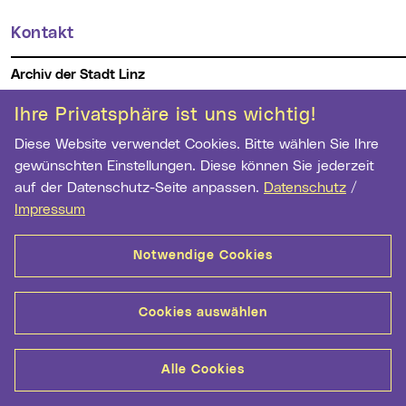
Kontakt
Weitere Informationen
Archiv der Stadt Linz
Hauptstr. 1-5
Ihre Privatsphäre ist uns wichtig!
4041 Linz
Diese Website verwendet Cookies. Bitte wählen Sie Ihre
Telefon:
+43 732 7070 2973
gewünschten Einstellungen. Diese können Sie jederzeit
Fax:
+43 732 7070 2962
auf der Datenschutz-Seite anpassen.
Datenschutz
/
E-Mail Adresse:
archiv@mag.linz.at
Impressum
Notwendige Cookies
Wichtige Links
Kontakt
Barrierefreiheit
Datenschutz
Cookie-Einstellungen
Impressum
Cookies auswählen
Alle Cookies