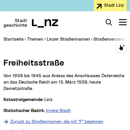
Stadt Linz
Zur Navigation
Zum Inhalt
Zur Suche
Stadt
Suche
Navig
geschichte
Sie sind hier:
Startseite
Themen
Linzer Straßennamen
Straßenverzeichn
Freiheitsstraße
Von 1938 bis 1945 aus Anlass des Anschlusses Österreichs
an das Deutsche Reich am 13. März 1938, heute
Dametzstraße
Katastralgemeinde:
Linz
Statistischer Bezirk:
Innere Stadt
Zurück zu Straßennamen, die mit "F" beginnen