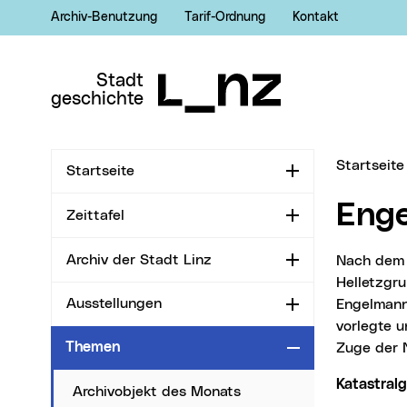
Archiv-Benutzung
Tarif-Ordnung
Kontakt
Zur Navigation
Zum Inhalt
Zur Suche
Stadt
geschichte
Sie sind hi
Startseite
Startseite
Aufklappen
Eng
Zeittafel
Aufklappen
Archiv der Stadt Linz
Nach dem Objekt Stieglbauernstraße 26 etwa in südlicher Richtung zur
Aufklappen
Helletzgru
Ausstellungen
Engelmann
Aufklappen
vorlegte u
Themen
Zuge der 
Zuklappen
Katastra
Archivobjekt des Monats