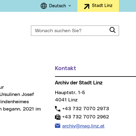
Sprachauswahl
Stadt Linz
Deutsch
Wonach suchen Sie?
Suche
ller Menüpunkt)
Kontakt
Weitere Informationen
Archiv der Stadt Linz
Hauptstr. 1-5
Ursulinen Josef
4041 Linz
Blindenheimes
Telefon:
+43 732 7070 2973
rn begann. 2021 im
Fax:
+43 732 7070 2962
E-Mail Adresse:
archiv@mag.linz.at