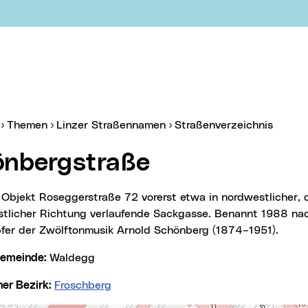
er:
(aktue
Themen
Linzer Straßennamen
Straßenverzeichnis
önbergstraße
stlicher Richtung verlaufende Sackgasse. Benannt 1988 n
fer der Zwölftonmusik Arnold Schönberg (1874–1951).
lgemeinde:
Waldegg
cher Bezirk:
Froschberg