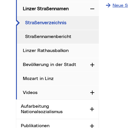
Neue S
Linzer Straßennamen
Zuklappen
Date
(aktueller Menüpunkt)
Straßenverzeichnis
i
Straßennamenbericht
Ma
Linzer Rathausbalkon
Sta
Ort
Bevölkerung in der Stadt
Aufklappen
Mozart in Linz
Videos
Aufklappen
Aufarbeitung
Aufklappen
Nationalsozialismus
Publikationen
Aufklappen