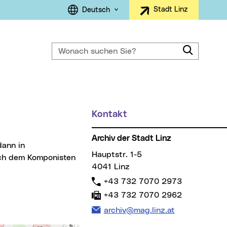
Sprachauswahl
Stadt Linz
Deutsch
Wonach suchen Sie?
Suche
ller Menüpunkt)
Kontakt
Weitere Informationen
Archiv der Stadt Linz
Hauptstr. 1-5
ach dem Komponisten
4041 Linz
Telefon:
+43 732 7070 2973
Fax:
+43 732 7070 2962
E-Mail Adresse:
archiv@mag.linz.at