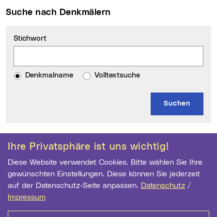
Suche nach Denkmälern
Stichwort
Denkmalname
Volltextsuche
Kontakt
Weitere Informationen
Ihre Privatsphäre ist uns wichtig!
Diese Website verwendet Cookies. Bitte wählen Sie Ihre
Archiv der Stadt Linz
gewünschten Einstellungen. Diese können Sie jederzeit
Hauptstr. 1-5
auf der Datenschutz-Seite anpassen.
Datenschutz
/
4041 Linz
Impressum
Telefon:
+43 732 7070 2973
Fax:
+43 732 7070 2962