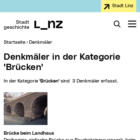
Stadt Linz
Zur Navigation
Zum Inhalt
Zur Suche
Stadt
Suche
Navig
geschichte
Sie sind hier:
Startseite
Denkmäler
Denkmäler in der Kategorie
'Brücken'
In der Kategorie
'Brücken'
sind 3 Denkmäler erfasst.
Brücke beim Landhaus