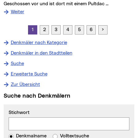
Geschossen vor und ist dort mit einem Pultdac ...
: zum Denkmal Bankhaus Spängler
Weiter
Weitere Trefferseiten:
Seite vorwärts
1
2
3
4
5
6
Denkmäler nach Kategorie
Denkmäler in den Stadtteilen
Suche
Erweiterte Suche
Zur Übersicht
Suche nach Denkmälern
Stichwort
Denkmalname
Volltextsuche