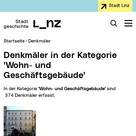
Stadt Linz
Zur Navigation
Zum Inhalt
Zur Suche
Stadt
Suche
Navig
geschichte
Sie sind hier:
Startseite
Denkmäler
Denkmäler in der Kategorie
'Wohn- und
Geschäftsgebäude'
In der Kategorie
'Wohn- und Geschäftsgebäude'
sind
374 Denkmäler erfasst.